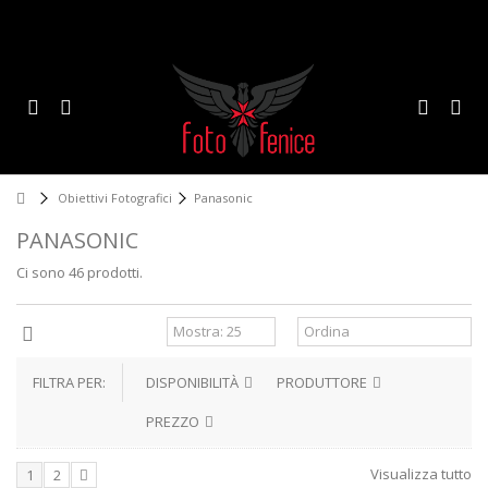
Obiettivi Fotografici
Panasonic
PANASONIC
Ci sono 46 prodotti.
FILTRA PER:
DISPONIBILITÀ
PRODUTTORE
PREZZO
Visualizza tutto
1
2