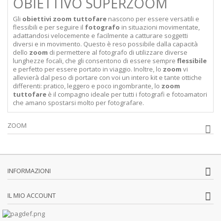
OBIETTIVO SUPERZOOM
Gli
obiettivi zoom tuttofare
nascono per essere versatili e
flessibili e per seguire il
fotografo
in situazioni movimentate,
adattandosi velocemente e facilmente a catturare soggetti
diversi e in movimento. Questo è reso possibile dalla capacità
dello
zoom
di permettere al fotografo di utilizzare diverse
lunghezze focali, che gli consentono di essere sempre
flessibile
e perfetto per essere portato in viaggio. Inoltre, lo
zoom
vi
allevierà dal peso di portare con voi un intero kit e tante ottiche
differenti: pratico, leggero e poco ingombrante, lo
zoom
tuttofare
è il compagno ideale per tutti i fotografi e fotoamatori
che amano spostarsi molto per fotografare.
ZOOM
INFORMAZIONI
IL MIO ACCOUNT