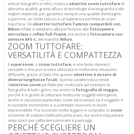
articoli fotografici e ottici, realizza
obiettivi zoom tuttofare
di
altissima qualità, grazie all’uso di tecnologie d’avanguardia e dei
migliori materiali, per garantire sempre una qualità d’immagine
superiore, un facile utilizzo e un’aderenza perfetta al corpo
macchina. Gli
obiettivi tuttofare Tamron compatibili con
Nikon
infatti si adattano alla perfezione alle
fotocamere
mirrorless
e
reflex full-frame
, ma anche a
fotocamere con
sensore APS-C
, del marchio
Nikon
.
ZOOM TUTTOFARE:
VERSATILITÀ E COMPATTEZZA
Il
superzoom
, o
zoom tuttofare
, è una lente davvero
versatile e che può essere utilizzata in moltissime situazioni
differenti, grazie al fatto che questo
obiettivo è dotato di
diverse lunghezze focali
. Questa caratteristica rende
l’
obiettivo zoom
perfetto per realizzare ad esempio la
fotografia di tutti i giorni, ma anche la
fotografia di viaggio
,
perché è in grado di catturare moltissimi soggetti eterogenei,
anche in situazioni particolari, come ad esempio se il soggetto è
in costante movimento e si potrebbe muovere in modo
imprevedibile. Pur essendo molto leggero e compatto, lo
zoom
consente di scattare bellissimi primi piani, ma anche inquadrare
ampi spazi per catturare panorami e paesaggi.
PERCHÉ SCEGLIERE UN