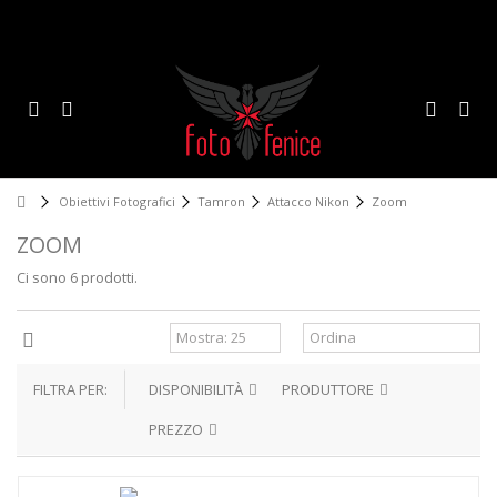
Obiettivi Fotografici
Tamron
Attacco Nikon
Zoom
ZOOM
Ci sono 6 prodotti.
FILTRA PER:
DISPONIBILITÀ
PRODUTTORE
PREZZO