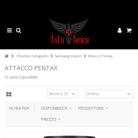
Obiettivi Fotografici
Samyang Import
Attacco Pentax
ATTACCO PENTAX
Ci sono 5 prodotti.
FILTRA PER:
DISPONIBILITÀ
PRODUTTORE
PREZZO