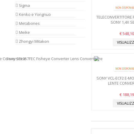
Sigma
NON DISPONIB
Kenko e Yongnuo
TELECONVERTITORE P
SONY 1,4X S
Metabones
Meike
€ 548,10
Zhongyi Mitakon
VISUALIZ
NON DISPONIB
SONY VCL-ECF2 E-M
LENTE CONVE
€ 188,19
VISUALIZ