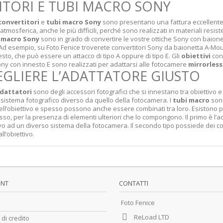
TORI E TUBI MACRO SONY
convertitori
e
tubi macro Sony
sono presentano una fattura eccellente e
tmosferica, anche le più difficili, perché sono realizzati in materiali resist
 macro Sony
sono in grado di convertire le vostre ottiche Sony con baione
 Ad esempio, su Foto Fenice troverete convertitori Sony da baionetta A-Moun
esto, che può essere un attacco di tipo A oppure di tipo E. Gli
obiettivi
con 
Sony con innesto E sono realizzati per adattarsi alle fotocamere
mirrorless
GLIERE L’ADATTATORE GIUSTO
dattatori
sono degli accessori fotografici che si innestano tra obiettivo 
n sistema fotografico diverso da quello della fotocamera. I
tubi macro
sono
 dell’obiettivo e spesso possono anche essere combinati tra loro. Esistono 
sso, per la presenza di elementi ulteriori che lo compongono. Il primo è l’
ivo ad un diverso sistema della fotocamera. Il secondo tipo possiede dei con
ll’obiettivo.
UNT
CONTATTI
Foto Fenice
ReLoad LTD
 di credito