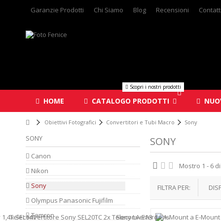
Garanzie Prodotti
Chi Siamo
Blog
Recensioni
Contatt
Scopri i nostri prodotti
HOME
CATALOGO PRODOTTI
NUOV
Obiettivi Fotografici
Convertitori e Tubi Macro
Sony
SONY
SONY
Canon
Mostro 1 - 6 di
Nikon
Sony
FILTRA PER:
DIS
Olympus Panasonic Fujifilm
Tamron