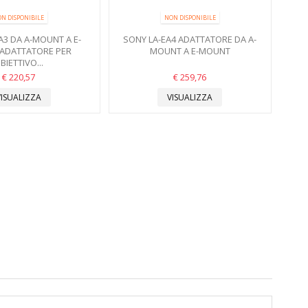
N DISPONIBILE
NON DISPONIBILE
A3 DA A-MOUNT A E-
SONY LA-EA4 ADATTATORE DA A-
ADATTATORE PER
MOUNT A E-MOUNT
BIETTIVO...
€ 220,57
€ 259,76
VISUALIZZA
VISUALIZZA