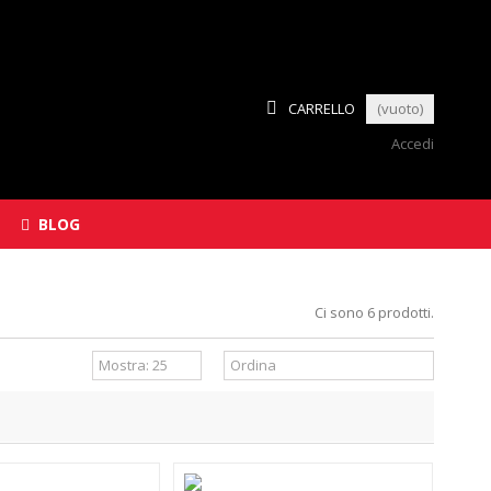
CARRELLO
(vuoto)
Accedi
BLOG
Ci sono 6 prodotti.