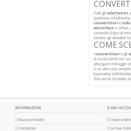
CONVERTI
Tutti gli
adattatori
,
qualsiasi condizione a
convertitori
e
tubi
mirrorless
o reflex.
secondo il tipo di inn
mentre gli obiettivi 
COME SCE
I
convertitori
e gli
a
le vostre lenti con u
allungare il tiraggio
e un altro più comple
baionetta dell’obiett
che verrà sfruttato da
INFORMAZIONI
IL MIO ACCO
Nuovi prodotti
I miei ordini
Contattaci
Le mie note