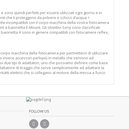
 sono quindi perfetti per essere utilizzati ogni giorno e in
enti che li proteggono da polvere e schizzi d’acqua. I
tte incompatibili con il corpo macchina della vostra fotocamera
t a baionetta E-Mount. Gli obiettivi Sony sono classificati
baionetta A sono in genere compatibili con fotocamere reflex,
.
e corpo macchina della fotocamera per permettervi di utilizzare
 invece accessori perlopiù in metallo che servono ad
poi due tipi di adattatori, uno che possiamo definire come base
adattatore di tiraggio che serve semplicemente ad adattare la
tatti elettrici che si collegano al motore della messa a fuoco
FOLLOW US