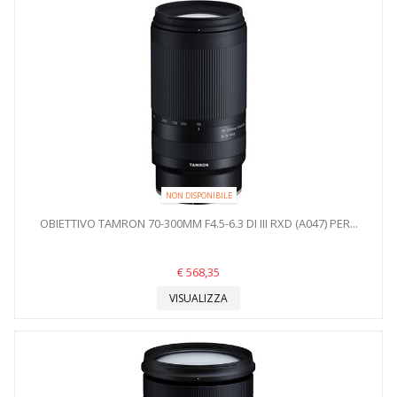
NON DISPONIBILE
OBIETTIVO TAMRON 70-300MM F4.5-6.3 DI III RXD (A047) PER...
€ 568,35
VISUALIZZA