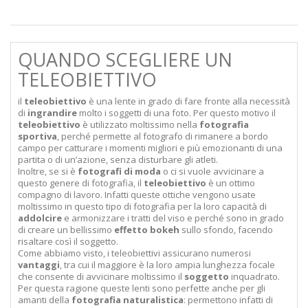
QUANDO SCEGLIERE UN
TELEOBIETTIVO
il
teleobiettivo
è una lente in grado di fare fronte alla necessità
di
ingrandire
molto i soggetti di una foto. Per questo motivo il
teleobiettivo
è utilizzato moltissimo nella
fotografia
sportiva
, perché permette al fotografo di rimanere a bordo
campo per catturare i momenti migliori e più emozionanti di una
partita o di un’azione, senza disturbare gli atleti.
Inoltre, se si è
fotografi
di
moda
o ci si vuole avvicinare a
questo genere di fotografia, il
teleobiettivo
è un ottimo
compagno di lavoro. Infatti queste ottiche vengono usate
moltissimo in questo tipo di fotografia per la loro capacità di
addolcire
e armonizzare i tratti del viso e perché sono in grado
di creare un bellissimo
effetto
bokeh
sullo sfondo, facendo
risaltare così il soggetto.
Come abbiamo visto, i teleobiettivi assicurano numerosi
vantaggi
, tra cui il maggiore è la loro ampia lunghezza focale
che consente di avvicinare moltissimo il
soggetto
inquadrato.
Per questa ragione queste lenti sono perfette anche per gli
amanti della
fotografia naturalistica
: permettono infatti di