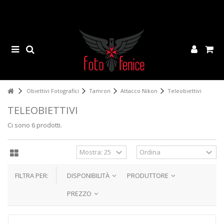
Obiettivi Fotografici
Tamron
Attacco Nikon
Teleobiettivi
TELEOBIETTIVI
Ci sono 6 prodotti.
FILTRA PER:
DISPONIBILITÀ
PRODUTTORE
PREZZO