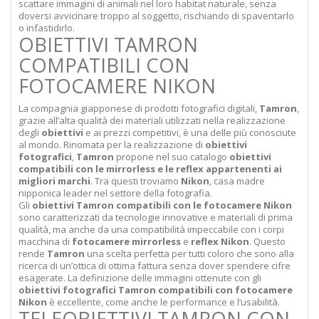
scattare immagini di animali nel loro habitat naturale, senza
doversi avvicinare troppo al soggetto, rischiando di spaventarlo
o infastidirlo.
OBIETTIVI TAMRON
COMPATIBILI CON
FOTOCAMERE NIKON
La compagnia giapponese di prodotti fotografici digitali,
Tamron
,
grazie all’alta qualità dei materiali utilizzati nella realizzazione
degli
obiettivi
e ai prezzi competitivi, è una delle più conosciute
al mondo. Rinomata per la realizzazione di
obiettivi
fotografici
,
Tamron
propone nel suo catalogo
obiettivi
compatibili con le mirrorless e le reflex appartenenti ai
migliori marchi
. Tra questi troviamo
Nikon
, casa madre
nipponica leader nel settore della fotografia.
Gli
obiettivi Tamron compatibili con le fotocamere Nikon
sono caratterizzati da tecnologie innovative e materiali di prima
qualità, ma anche da una compatibilità impeccabile con i corpi
macchina di
fotocamere mirrorless
e
reflex Nikon
. Questo
rende
Tamron
una scelta perfetta per tutti coloro che sono alla
ricerca di un’ottica di ottima fattura senza dover spendere cifre
esagerate. La definizione delle immagini ottenute con gli
obiettivi fotografici Tamron compatibili con fotocamere
Nikon
è eccellente, come anche le performance e l’usabilità.
TELEOBIETTIVI TAMRON CON