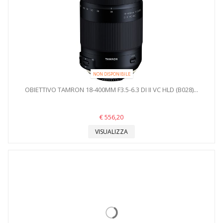
NON DISPONIBILE
OBIETTIVO TAMRON 18-400MM F3.5-6.3 DI II VC HLD (B028)...
€ 556,20
VISUALIZZA