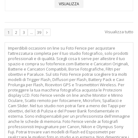
VISUALIZZA
Visualizza tutto
1
2
3
...
39
Imperdibili occasioni on line su Foto Fenice per acquistare
l’attrezzatura completa per il tuo studio fotografico, solo prodotti
professionali e di qualità. Scegli cosa ti serve per allestire il tuo
spazio e compra su fotofenice.com Batterie e Caricatori Originali,
Batterie e Caricatori Compatibili, Borse Fotografiche, Filtri per
obiettivi e Paraluce. Sul sito Foto Fenice potrai scegliere tra molti
modelli di Trigger Flash, Diffusori per Flash, Battery Pack e Cavi
Prolunga per Flash, Ricevitori GPS e Trasmettitori Wireless. Per
proteggere la tua macchina fotografica acquista le Protezioni
display LCD. Foto Fenice vende on line anche Monitor e Mirino
Oculare, Scatto remoto per fotocamere, Microfoni, Spallacci e
Cam Slider. Nel tuo studio non potrai fare a meno dei Tappi per
obiettivi, del kit di Pulizia e del Power Bank fondamentale in
esterna. Sono indispensabili per un professionista dell'immagine
anche le schede di memoria. Foto Fenice vende ai fotografi
professionisti Impugnature per Canon, Nikon e Olympus Sony
Fuji. Potrai trovare vari modelli di Flash ed Esposimetri per
realizzare le migliori foto in studio e in esterna. Non dimenticare i