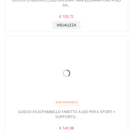
GODOX LITEMONS LC30D DAYLIGHT MINI ILLUMINATORE A LED
DA...
€ 103,72
VISUALIZZA
NON DISPONIBILE
GODOX ES30 PANNELLO FARETTO A LED PER E-SPORT +
SUPPORTO...
€ 141,08