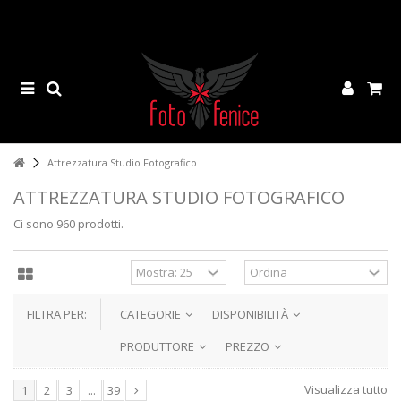
Attrezzatura Studio Fotografico
ATTREZZATURA STUDIO FOTOGRAFICO
Ci sono 960 prodotti.
FILTRA PER:
CATEGORIE
DISPONIBILITÀ
PRODUTTORE
PREZZO
Visualizza tutto
1
2
3
...
39