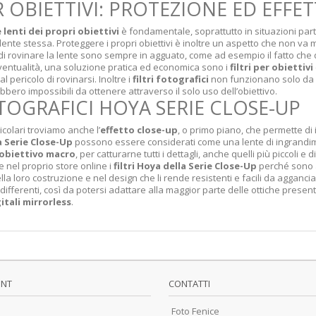
R OBIETTIVI: PROTEZIONE ED EFFE
lenti dei propri obiettivi
è fondamentale, soprattutto in situazioni parti
la lente stessa. Proteggere i propri obiettivi è inoltre un aspetto che non v
 di rovinare la lente sono sempre in agguato, come ad esempio il fatto che 
eventualità, una soluzione pratica ed economica sono i
filtri per obiettivi
 pericolo di rovinarsi. Inoltre i
filtri fotografici
non funzionano solo da 
bero impossibili da ottenere attraverso il solo uso dell’obiettivo.
OTOGRAFICI HOYA SERIE CLOSE-UP
ticolari troviamo anche l’
effetto close-up
, o primo piano, che permette di 
ya Serie Close-Up
possono essere considerati come una lente di ingrandim
obiettivo macro
, per catturarne tutti i dettagli, anche quelli più piccoli e 
nel proprio store online i
filtri Hoya della Serie Close-Up
perché sono ac
lla loro costruzione e nel design che li rende resistenti e facili da agganciare
ifferenti, così da
potersi adattare alla maggior parte delle ottiche presen
tali mirrorless
.
UNT
CONTATTI
Foto Fenice