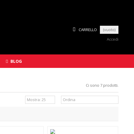
CARRELLO
(vuoto)
Accedi
BLOG
Ci sono 7 prodotti.