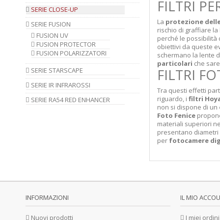
FILTRI PE
SERIE CLOSE-UP
La
protezione delle 
SERIE FUSION
rischio di graffiare 
FUSION UV
perché le possibilità
FUSION PROTECTOR
obiettivi da queste 
FUSION POLARIZZATORI
schermano la lente dal
particolari
che sareb
SERIE STARSCAPE
FILTRI F
SERIE IR INFRAROSSI
Tra questi effetti par
riguardo, i
filtri Ho
SERIE RA54 RED ENHANCER
non si dispone di un
Foto Fenice
propone 
materiali superiori ne
presentano diametri d
per
fotocamere digi
INFORMAZIONI
IL MIO ACCO
Nuovi prodotti
I miei ordini