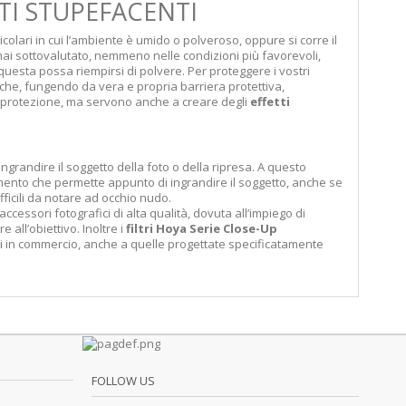
TTI STUPEFACENTI
colari in cui l’ambiente è umido o polveroso, oppure si corre il
a mai sottovalutato, nemmeno nelle condizioni più favorevoli,
questa possa riempirsi di polvere. Per proteggere i vostri
che, fungendo da vera e propria barriera protettiva,
protezione, ma servono anche a creare degli
effetti
ingrandire il soggetto della foto o della ripresa. A questo
ento che permette appunto di ingrandire il soggetto, anche se
difficili da notare ad occhio nudo.
cessori fotografici di alta qualità, dovuta all’impiego di
 all’obiettivo. Inoltre i
filtri Hoya Serie Close-Up
ti in commercio, anche a quelle progettate specificatamente
FOLLOW US