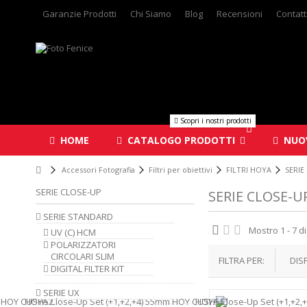
Garanzie Prodotti
Chi Siamo
Blog
Recensioni
Contatt
Scopri i nostri prodotti
HOME
CATALOGO PRODOTTI
NUOV
Accessori Fotografia
Filtri per obiettivi
FILTRI HOYA
SERIE
SERIE CLOSE-UP
SERIE CLOSE-U
SERIE STANDARD
Mostro 1 - 7 di
UV (C) HCM
POLARIZZATORI
CIRCOLARI SLIM
FILTRA PER:
DIS
DIGITAL FILTER KIT
SERIE UX