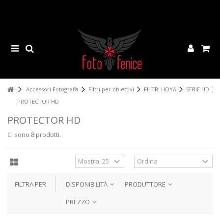
Accessori Fotografia
Filtri per obiettivi
FILTRI HOYA
SERIE HD
PROTECTOR HD
PROTECTOR HD
Ci sono 8 prodotti.
FILTRA PER:
DISPONIBILITÀ
PRODUTTORE
PREZZO