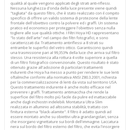
qualità al quale vengono applicati degli strati anti-riflessi.
Nessuna lunghezza d'onda della luce presente viene quindi
"tagliata" da questo filtro, che è stato realizzato con il compito
specifico di offrire un valido sistema di protezione della lente
frontale dell'obiettivo contro la polvere ed i graffi. Un sistema
pratico ed economico per proteggere l'obiettivo senza nulla
togliere alle sue qualità ottiche. I Filtri Hoya HD rappresentano
"lo stato dell'arte" nel campo dei filtri fotografici, e sono
caratterizzati da: Trattamento antiriflessi a 8 strati su
entrambe le superfici del vetro ottico. Garantiscono quindi
una trasmissione pari al 99,353% della luce che arriva sul filtro
stesso. Una resistenza alla rottura 4 volte superiore a quella
di un filtro fotografico convenzionale. Questo risultato è stato
ottenuto grazie all'adozione di particolari trattamenti
indurenti che Hoya ha messo a punto per rendere le sue lenti
oftalmiche conformi alla normativa ANSI Z80.3.2001, richiesta
per la commercializzazione di lenti da vista sul territorio USA.
Questo trattamento indurente è anche molto efficace nel
prevenire i graffi. Trattamento antimacchia che rende la
superficie del filtro molto più facile da pulire ed inattaccabile
anche dagli inchiostri indelebili. Montatura Ultra-Slim
realizzata in alluminio ad altissima stabilità, trattato con
finitura esterna "black-alamite". Il filtro è adatto quindi ad
essere montato anche su obiettivi ultra-grandangolari, senza
che insorgano vignettature sui bordi dell'immagine. Laccatura
nera sul bordo del filtro esterno del filtro, che evita l'insorgere