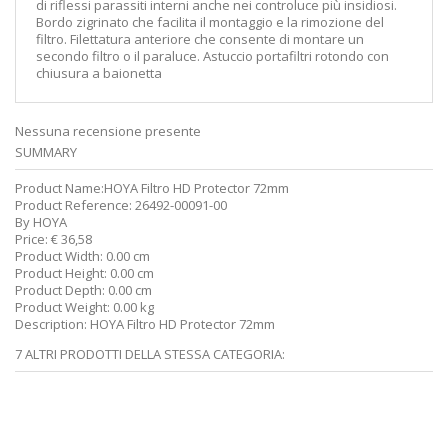
di riflessi parassiti interni anche nei controluce più insidiosi.
Bordo zigrinato che facilita il montaggio e la rimozione del
filtro. Filettatura anteriore che consente di montare un
secondo filtro o il paraluce. Astuccio portafiltri rotondo con
chiusura a baionetta
Nessuna recensione presente
SUMMARY
Product Name:
HOYA Filtro HD Protector 72mm
Product Reference:
26492-00091-00
By
HOYA
Price:
€
36,58
Product Width:
0.00 cm
Product Height:
0.00 cm
Product Depth:
0.00 cm
Product Weight:
0.00 kg
Description:
HOYA Filtro HD Protector 72mm
7 ALTRI PRODOTTI DELLA STESSA CATEGORIA: