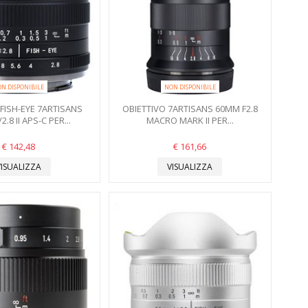
N DISPONIBILE
NON DISPONIBILE
 FISH-EYE 7ARTISANS
OBIETTIVO 7ARTISANS 60MM F2.8
2.8 II APS-C PER...
MACRO MARK II PER...
€ 142,48
€ 161,66
VISUALIZZA
VISUALIZZA