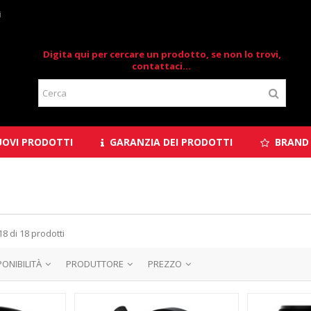
i
Digita qui per cercare un prodotto, se non lo trovi,
contattaci...
OVI PRODOTTI
GARANZIA DEI PRODOTTI
BRAND
18 di 18 prodotti
PONIBILITÀ
PRODUTTORE
PREZZO