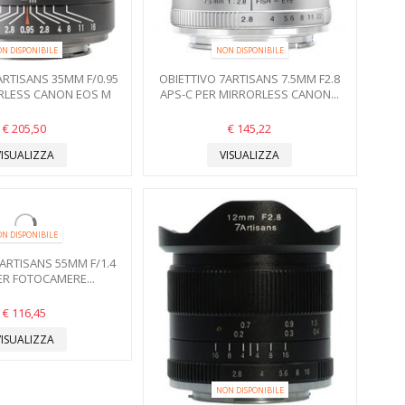
N DISPONIBILE
NON DISPONIBILE
ARTISANS 35MM F/0.95
OBIETTIVO 7ARTISANS 7.5MM F2.8
RLESS CANON EOS M
APS-C PER MIRRORLESS CANON...
€ 205,50
€ 145,22
VISUALIZZA
VISUALIZZA
N DISPONIBILE
ARTISANS 55MM F/1.4
ER FOTOCAMERE...
€ 116,45
VISUALIZZA
NON DISPONIBILE