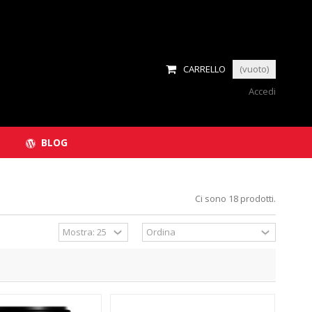
CARRELLO
(vuoto)
Accedi
BLOG
Ci sono 18 prodotti.