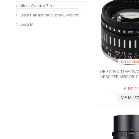
Micro Quattro Terzi
Leica Panasonic Sigma L-Mount
Leica M
NON DISPONIB
OBIETTIVO TTARTISA
APSC PER MIRRORL
€ 182,21
VISUALIZ