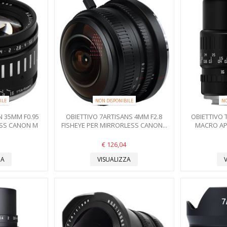
ILE
NON DISPONIBILE
NO
N 35MM F0.95
OBIETTIVO 7ARTISANS 4MM F2.8
OBIETTIVO 
ESS CANON M
FISHEYE PER MIRRORLESS CANON...
MACRO AP
€ 126,04
ZA
VISUALIZZA