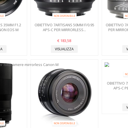
ILE
NON DISPONIBILE
NO
S 35MM F1.2
OBIETTIVO 7ARTISANS 50MM F/0.95
OBIETTIVO 7
ANON EOS M
APS-C PER MIRRORLESS...
PER MIRRO
€ 183,58
ZA
VISUALIZZA
NO
OBIETTIVO 7
APS-C P
ILE
NON DISPONIBILE