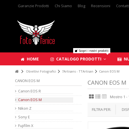
Garanzie Prodotti
Chi Siamo
Blog
Recensioni
Contatt
Scopri i nostri prodotti
HOME
CATALOGO PRODOTTI
NU
Obiettivi Fotografici
7Artisans - TTArtisan
Canon EOS M
CANON EOS M
CANON EOS M
Canon EOS R
Mostro 1 - 
Canon EOS M
Nikon Z
FILTRA PER:
DIS
Sony E
Fujifilm X