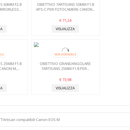
S 60MM F2.8
OBIETTIVO 7ARTISANS 50MM F1.8
RRORLESS...
APS-C PER FOTOCAMERE CANON...
€ 71,24
ZA
VISUALIZZA
ILE
NON DISPONIBILE
S 25MM F1.8
OBIETTIVO GRANDANGOLARE
ANON M,...
7ARTISANS 25MM F1.8 PER...
€ 73,98
ZA
VISUALIZZA
 TTArtisan compatibili Canon EOS M