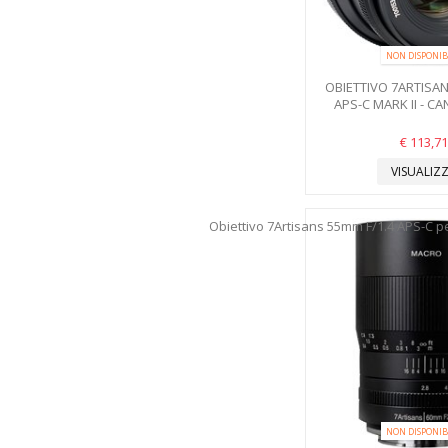
NON DISPONIB
OBIETTIVO 7ARTISAN
APS-C MARK II - C
€ 113,71
VISUALIZ
NON DISPONIB