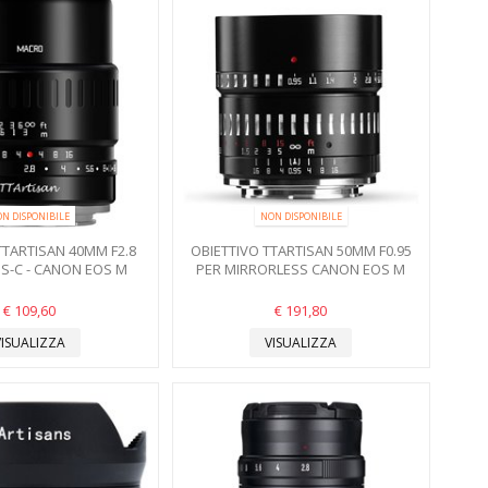
N DISPONIBILE
NON DISPONIBILE
TTARTISAN 40MM F2.8
OBIETTIVO TTARTISAN 50MM F0.95
S-C - CANON EOS M
PER MIRRORLESS CANON EOS M
€ 109,60
€ 191,80
VISUALIZZA
VISUALIZZA