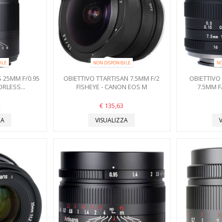
ILE
NON DISPONIBILE
NO
 25MM F/0.95
OBIETTIVO TTARTISAN 7.5MM F/2
OBIETTIVO
RLESS...
FISHEYE - CANON EOS M
7.5MM F/
€ 135,63
ZA
VISUALIZZA