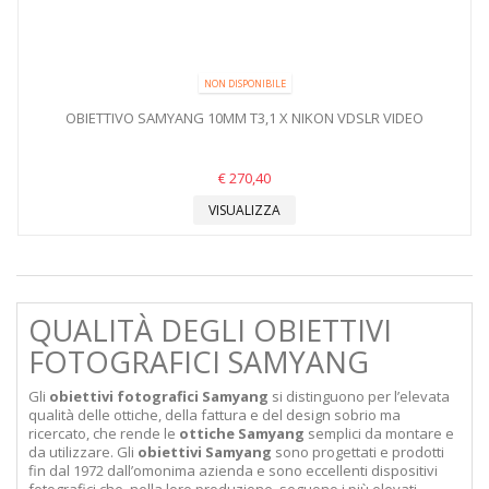
NON DISPONIBILE
OBIETTIVO SAMYANG 10MM T3,1 X NIKON VDSLR VIDEO
€ 270,40
VISUALIZZA
QUALITÀ DEGLI OBIETTIVI
FOTOGRAFICI SAMYANG
Gli
obiettivi fotografici Samyang
si distinguono per l’elevata
qualità delle ottiche, della fattura e del design sobrio ma
ricercato, che rende le
ottiche
Samyang
semplici da montare e
da utilizzare. Gli
obiettivi Samyang
sono progettati e prodotti
fin dal 1972 dall’omonima azienda e sono eccellenti dispositivi