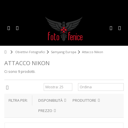
Obiettivi Fotografici
Samyang Europa
Attacco Nikon
ATTACCO NIKON
Ci sono 9 prodotti.
FILTRA PER:
DISPONIBILITÀ
PRODUTTORE
PREZZO