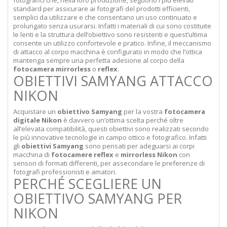
fotografici che, nella loro produzione, seguono i più elevati
standard per assicurare ai fotografi del prodotti efficienti,
semplici da utilizzare e che consentano un uso continuato e
prolungato senza usurarsi. Infatti i materiali di cui sono costituite
le lenti e la struttura dell’obiettivo sono resistenti e quest’ultima
consente un utilizzo confortevole e pratico. Infine, il meccanismo
di attacco al corpo macchina è configurato in modo che l’ottica
mantenga sempre una perfetta adesione al corpo della
fotocamera mirrorless
o
reflex
.
OBIETTIVI SAMYANG ATTACCO
NIKON
Acquistare un
obiettivo Samyang
per la vostra
fotocamera
digitale Nikon
è davvero un’ottima scelta perché oltre
all’elevata compatibilità, questi obiettivi sono realizzati secondo
le più innovative tecnologie in campo ottico e fotografico. Infatti
gli
obiettivi Samyang
sono pensati per adeguarsi ai corpi
macchina di
fotocamere reflex
e
mirrorless Nikon
con
sensori di formati differenti, per assecondare le preferenze di
fotografi professionisti e amatori.
PERCHÉ SCEGLIERE UN
OBIETTIVO SAMYANG PER
NIKON