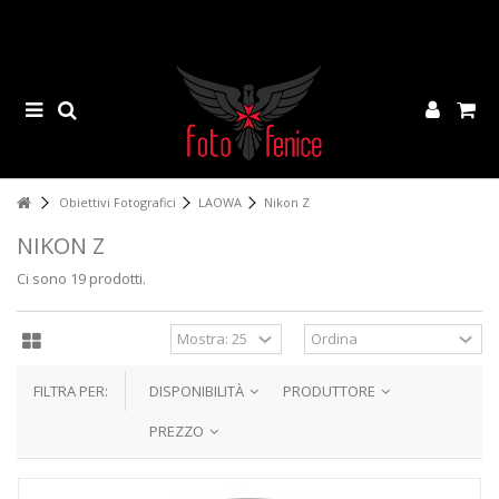
Obiettivi Fotografici
LAOWA
Nikon Z
NIKON Z
Ci sono 19 prodotti.
FILTRA PER:
DISPONIBILITÀ
PRODUTTORE
PREZZO