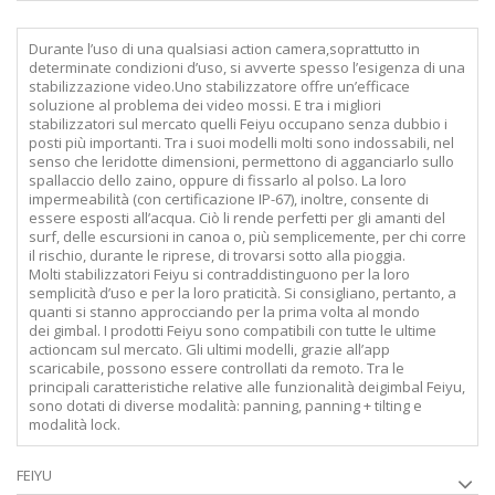
Durante l’uso di una qualsiasi action camera,soprattutto in
determinate condizioni d’uso, si avverte spesso l’esigenza di una
stabilizzazione video.Uno stabilizzatore offre un’efficace
soluzione al problema dei video mossi. E tra i migliori
stabilizzatori sul mercato quelli Feiyu occupano senza dubbio i
posti più importanti. Tra i suoi modelli molti sono indossabili, nel
senso che leridotte dimensioni, permettono di agganciarlo sullo
spallaccio dello zaino, oppure di fissarlo al polso. La loro
impermeabilità (con certificazione IP-67), inoltre, consente di
essere esposti all’acqua. Ciò li rende perfetti per gli amanti del
surf, delle escursioni in canoa o, più semplicemente, per chi corre
il rischio, durante le riprese, di trovarsi sotto alla pioggia.
Molti stabilizzatori Feiyu si contraddistinguono per la loro
semplicità d’uso e per la loro praticità. Si consigliano, pertanto, a
quanti si stanno approcciando per la prima volta al mondo
dei gimbal. I prodotti Feiyu sono compatibili con tutte le ultime
actioncam sul mercato. Gli ultimi modelli, grazie all’app
scaricabile, possono essere controllati da remoto. Tra le
principali caratteristiche relative alle funzionalità deigimbal Feiyu,
sono dotati di diverse modalità: panning, panning + tilting e
modalità lock.
FEIYU