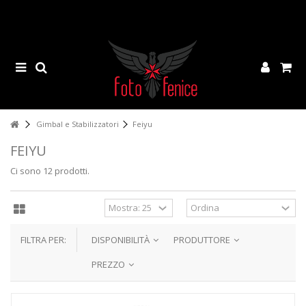
Gimbal e Stabilizzatori
Feiyu
FEIYU
Ci sono 12 prodotti.
FILTRA PER:
DISPONIBILITÀ
PRODUTTORE
PREZZO