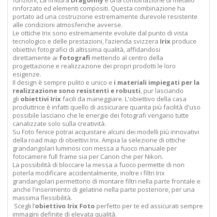
funzioni,
La finitura
Dragonfly
è una combinazione di metallo
rinforzato ed elementi compositi. Questa combinazione ha
portato ad una costruzione estremamente durevole resistente
alle condizioni atmosferiche avverse.
Le ottiche Irix sono estremamente evolute dal punto di vista
tecnologico e delle prestazioni, l
’azienda svizzera
Irix
produce
obiettivi fotografici di altissima qualità, affidandosi
direttamente ai
fotografi
mettendo al centro della
progettazione e realizzazione dei propri prodotti le loro
esigenze.
Il design è sempre pulito e unico e
i materiali impiegati per la
realizzazione sono resistenti e robusti
, pur lasciando
gli
obiettivi Irix
facili da maneggiare. L'obiettivo della casa
produttrice è infatti quello di assicurare quanta più facilità d'uso
possibile lasciano che le energie dei fotografi vengano tutte
canalizzate solo sulla creatività.
Su Foto fenice potrai acquistare alcuni dei modelli più innovativi
della road map di obiettivi Irix. Ampia la selezione di ottiche
grandangolari luminosi con messa a fuoco manuale per
fotocamere full frame sia per Canon che per Nikon.
La possibilità di bloccare la messa a fuoco permette di non
poterla modificare accidentalmente, inoltre i filtri Irix
grandangolari permettono di montare filtri nella parte frontale e
anche l'inserimento di gelatine nella parte posteriore, per una
massima flessibilità.
Scegli l’
obiettivo Irix Foto
perfetto per te ed assicurati sempre
immagini definite di elevata qualità.