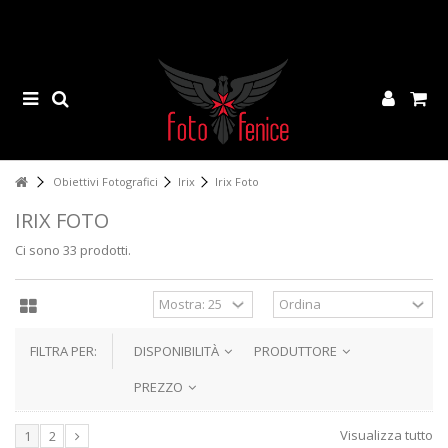
Obiettivi Fotografici
Irix
Irix Foto
IRIX FOTO
Ci sono 33 prodotti.
FILTRA PER:
DISPONIBILITÀ
PRODUTTORE
PREZZO
Visualizza tutto
1
2