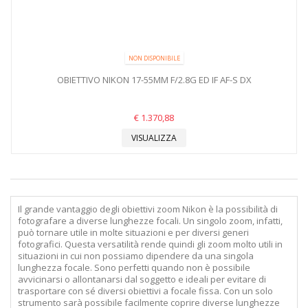
NON DISPONIBILE
OBIETTIVO NIKON 17-55MM F/2.8G ED IF AF-S DX
€ 1.370,88
VISUALIZZA
Il grande vantaggio degli obiettivi zoom Nikon è la possibilità di
fotografare a diverse lunghezze focali. Un singolo zoom, infatti,
può tornare utile in molte situazioni e per diversi generi
fotografici. Questa versatilità rende quindi gli zoom molto utili in
situazioni in cui non possiamo dipendere da una singola
lunghezza focale. Sono perfetti quando non è possibile
avvicinarsi o allontanarsi dal soggetto e ideali per evitare di
trasportare con sé diversi obiettivi a focale fissa. Con un solo
strumento sarà possibile facilmente coprire diverse lunghezze