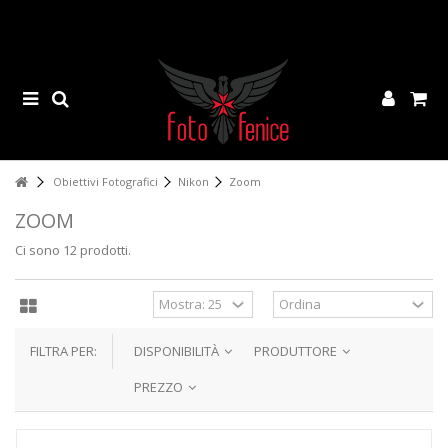
Obiettivi Fotografici
Nikon
Zoom
ZOOM
Ci sono 12 prodotti.
FILTRA PER:
DISPONIBILITÀ
PRODUTTORE
PREZZO