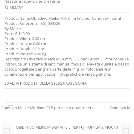
Nessuna recensione presente
SUMMARY
Product Name:
Obiettivo Meike MK-8mm F3.5 per Canon EF mount
Product Reference:
SG_004526
By
Meike
Price:
€
149,00
Product Width:
0.00 cm
Product Height:
0.00 cm
Product Depth:
0.00 cm
Product Weight:
0.00 kg
Description:
Obiettivo Meike MK-8mm F3.5 per Canon EF mount Meike
introduce un sistema di lenti manual focus di elevata qualità e basso
costo progettate per gran parte delle migliori fotocamere in
commercio e per applicazioni fotografiche e videografiche.
30 ALTRI PRODOTTI DELLA STESSA CATEGORIA:
OBIETTIVO MEIKE MK-8MM F3.5 PER FUJI FUJIFILM X MOUNT