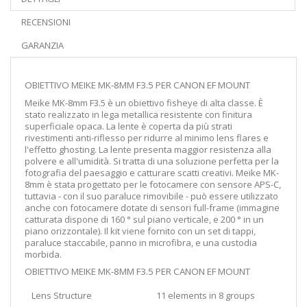
RECENSIONI
GARANZIA
OBIETTIVO MEIKE MK-8MM F3.5 PER CANON EF MOUNT
Meike MK-8mm F3.5 è un obiettivo fisheye di alta classe. È
stato realizzato in lega metallica resistente con finitura
superficiale opaca. La lente è coperta da più strati
rivestimenti anti-riflesso per ridurre al minimo lens flares e
l'effetto ghosting. La lente presenta maggior resistenza alla
polvere e all'umidità. Si tratta di una soluzione perfetta per la
fotografia del paesaggio e catturare scatti creativi. Meike MK-
8mm è stata progettato per le fotocamere con sensore APS-C,
tuttavia - con il suo paraluce rimovibile - può essere utilizzato
anche con fotocamere dotate di sensori full-frame (immagine
catturata dispone di 160 ° sul piano verticale, e 200 ° in un
piano orizzontale). Il kit viene fornito con un set di tappi,
paraluce staccabile, panno in microfibra, e una custodia
morbida.
OBIETTIVO MEIKE MK-8MM F3.5 PER CANON EF MOUNT
Lens Structure
11 elements in 8 groups