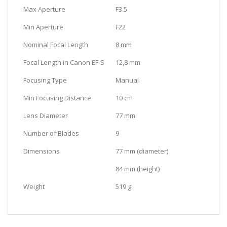
Max Aperture
F3.5
Min Aperture
F22
Nominal Focal Length
8 mm
Focal Length in Canon EF-S
12,8 mm
Focusing Type
Manual
Min Focusing Distance
10 cm
Lens Diameter
77 mm
Number of Blades
9
Dimensions
77 mm (diameter)
84 mm (height)
Weight
519 g