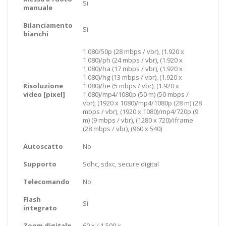
Si
manuale
Bilanciamento
Si
bianchi
1.080/50p (28 mbps / vbr), (1.920 x
1.080)/ph (24 mbps / vbr), (1.920 x
1.080)/ha (17 mbps / vbr), (1.920 x
1.080)/hg (13 mbps / vbr), (1.920 x
Risoluzione
1.080)/he (5 mbps / vbr), (1.920 x
video [pixel]
1.080)/mp4/1080p (50 m) (50 mbps /
vbr), (1920 x 1080)/mp4/1080p (28 m) (28
mbps / vbr), (1920 x 1080)/mp4/720p (9
m) (9 mbps / vbr), (1280 x 720)/iframe
(28 mbps / vbr), (960 x 540)
Autoscatto
No
Supporto
Sdhc, sdxc, secure digital
Telecomando
No
Flash
Si
integrato
Zoom digitale
60 x / 1.500 x