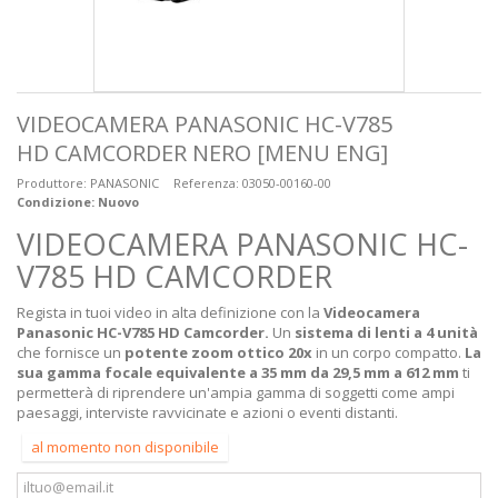
VIDEOCAMERA PANASONIC HC-V785
HD CAMCORDER NERO [MENU ENG]
Produttore:
PANASONIC
Referenza:
03050-00160-00
Condizione:
Nuovo
VIDEOCAMERA PANASONIC HC-
V785 HD CAMCORDER
Regista in tuoi video in alta definizione con la
Videocamera
Panasonic HC-V785 HD Camcorder.
Un
sistema di lenti a 4 unità
che fornisce un
potente zoom ottico 20x
in un corpo compatto.
La
sua gamma focale equivalente a 35 mm da 29,5 mm a 612 mm
ti
permetterà di riprendere un'ampia gamma di soggetti come ampi
paesaggi, interviste ravvicinate e azioni o eventi distanti.
al momento non disponibile