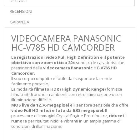
DETTAGLI
RECENSIONI
GARANZIA
VIDEOCAMERA PANASONIC
HC-V785 HD CAMCORDER
Le registrazioni video Full High Definition e il potente
obiettivo con zoom ottico 20x
sono tra le caratteristiche
preminenti della
videocamera Panasonic HC-V785 HD
Camcorder.
Il suo corpo compatto e facile da trasportare la rende
facilmente portatile.
La modalità
filmato HDR (High Dynamic Range)
fornisce
filmati nitidi anche in ambienti con retroilluminazione o con
illuminazione difficile.
MOS live da 12,76 megapixel
è il sensore sensibile che offre
video Full HD nitidi e foto da 6,03 megapixel
. Il
processore di immagini Crystal Engine Pro + inoltre,
riduce il
rumore
per risultati nitidi e vibranti in un'ampia gamma di
condizioni di illuminazione.