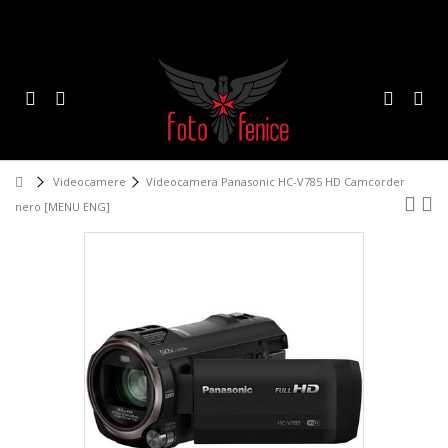
Videocamere
Videocamera Panasonic HC-V785 HD Camcorder
nero [MENU ENG]