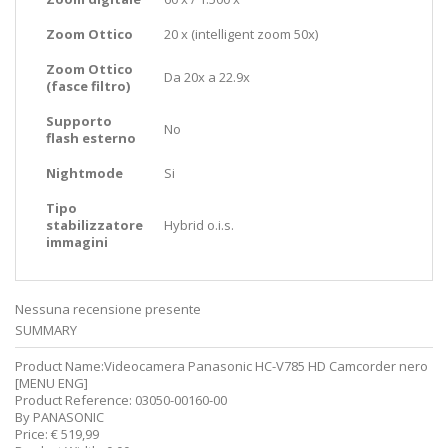
Zoom Ottico
20 x (intelligent zoom 50x)
Zoom Ottico
Da 20x a 22.9x
(fasce filtro)
Supporto
No
flash esterno
Nightmode
Si
Tipo
stabilizzatore
Hybrid o.i.s.
immagini
Nessuna recensione presente
SUMMARY
Product Name:
Videocamera Panasonic HC-V785 HD Camcorder nero
[MENU ENG]
Product Reference:
03050-00160-00
By
PANASONIC
Price:
€
519,99