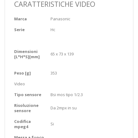
CARATTERISTICHE VIDEO
Marca
Panasonic
Serie
Hc
Dimensioni
65 x 73 x 139
[L*H*S][mm]
Peso [g]
353
Video
Tipo sensore
Bsi mos tipo 1/2.3
Risoluzione
Da 2mpx in su
sensore
Codifica
Si
mpeg4
Messa a fuoco