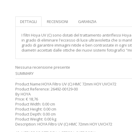
DETTAGLI
RECENSIONI
GARANZIA
I filtri Hoya UV (C) sono dotati del trattamento antiriflessi Ho
in grado di eliminare l'eccesso di luce ultravioletta che si m
grado di garantire immagini nitide e ben contrastate in ogni si
diametri accettati dalle ottiche dei nuovi sistemi fotografici "mi
Nessuna recensione presente
SUMMARY
Product Name:
HOYA Filtro UV (C) HMC 72mm HOY UVCH72
Product Reference:
26492-00129-00
By
HOYA
Price:
€
18,76
Product Width:
0.00 cm
Product Height:
0.00 cm
Product Depth:
0.00 cm
Product Weight:
0.00 kg
Description:
HOYA Filtro UV (C) HMC 72mm HOY UVCH72