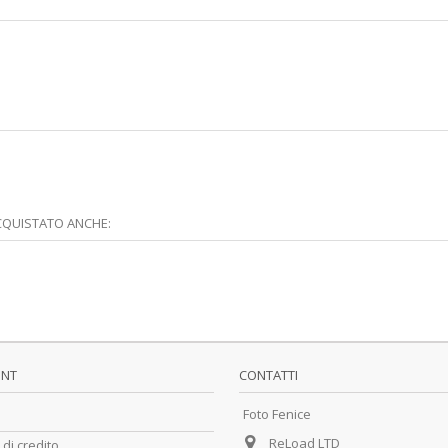
CQUISTATO ANCHE:
UNT
CONTATTI
Foto Fenice
ReLoad LTD
 di credito