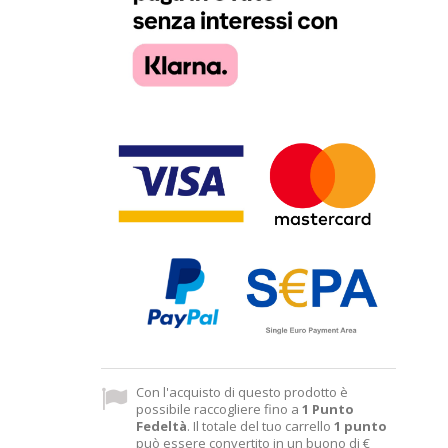
Con l'acquisto di questo prodotto è
possibile raccogliere fino a
1
Punto
Fedeltà
. Il totale del tuo carrello
1
punto
può essere convertito in un buono di
€