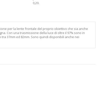
0,20
.
zione per la lente frontale del proprio obiettivo che sia anche
gna. Con una trasmissione della luce di oltre il 97% sono in
resi tra 37mm ed 82mm. Sono quindi disponibili anche nei