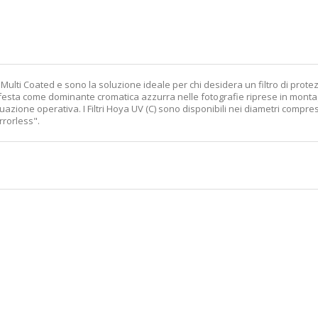
ya Multi Coated e sono la soluzione ideale per chi desidera un filtro di prote
anifesta come dominante cromatica azzurra nelle fotografie riprese in monta
tuazione operativa. I Filtri Hoya UV (C) sono disponibili nei diametri comp
rrorless".