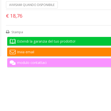
AVVISAMI QUANDO DISPONIBILE
€ 18,76
Stampa
Estendi la garanzia del tuo prodotto!
Invia email
modulo contattaci