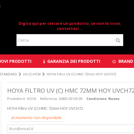
i
Digita qui per cercare un prodotto, se non lo trovi,
contattaci...
OVI PRODOTTI
GARANZIA DEI PRODOTTI
BRAND
 STANDARD
UV (C) HCM
HOYA Filtro UV (C) HMC 72mm HOY UVCH72
HOYA FILTRO UV (C) HMC 72MM HOY UVCH7
Produttore:
HOYA
Referenza:
26492-00129-00
Condizione:
Nuovo
HOYA Filtro UV (C) HMC 72mm HOY UVCH72
al momento non disponibile