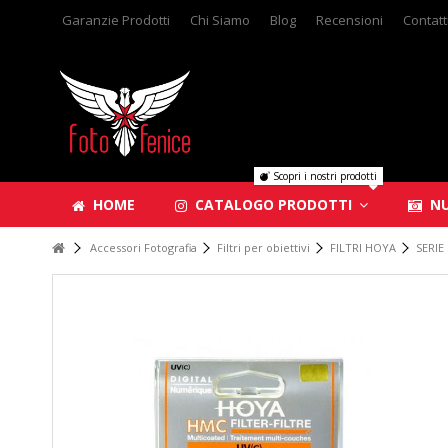
Garanzie Prodotti
Chi Siamo
Blog
Recensioni
Contatt
Scopri i nostri prodotti
HOME
CATALOGO PRODOTTI
NU
Accessori Fotografia
Filtri per obiettivi
FILTRI HOYA
SERIE