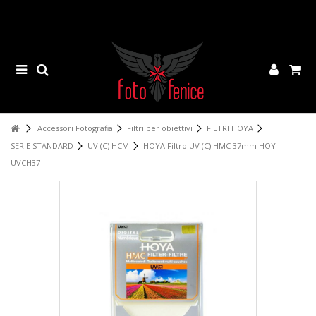
Accessori Fotografia
Filtri per obiettivi
FILTRI HOYA
SERIE STANDARD
UV (C) HCM
HOYA Filtro UV (C) HMC 37mm HOY
UVCH37