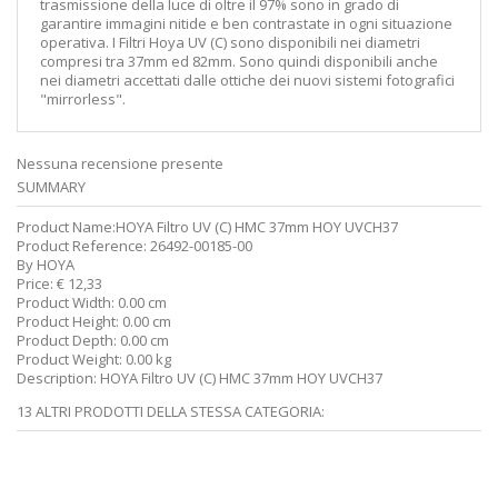
trasmissione della luce di oltre il 97% sono in grado di
garantire immagini nitide e ben contrastate in ogni situazione
operativa. I Filtri Hoya UV (C) sono disponibili nei diametri
compresi tra 37mm ed 82mm. Sono quindi disponibili anche
nei diametri accettati dalle ottiche dei nuovi sistemi fotografici
"mirrorless".
Nessuna recensione presente
SUMMARY
Product Name:
HOYA Filtro UV (C) HMC 37mm HOY UVCH37
Product Reference:
26492-00185-00
By
HOYA
Price:
€
12,33
Product Width:
0.00 cm
Product Height:
0.00 cm
Product Depth:
0.00 cm
Product Weight:
0.00 kg
Description:
HOYA Filtro UV (C) HMC 37mm HOY UVCH37
13 ALTRI PRODOTTI DELLA STESSA CATEGORIA: