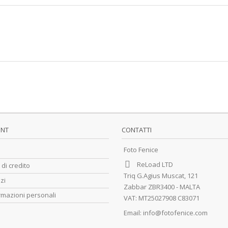
UNT
CONTATTI
Foto Fenice
ReLoad LTD
 di credito
Triq G.Agius Muscat, 121
zzi
Zabbar ZBR3400 - MALTA
rmazioni personali
VAT: MT25027908 C83071
Email:
info@fotofenice.com