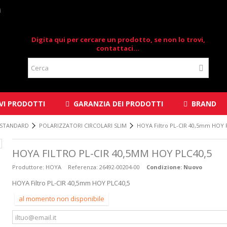
i
Digita qui per cercare un prodotto, se non lo trovi,
contattaci...
I PRODOTTI
GARANZIA DEI PRODOTTI
BRAND
 STANDARD
POLARIZZATORI CIRCOLARI SLIM
HOYA Filtro PL-CIR 40,5mm HOY 
HOYA FILTRO PL-CIR 40,5MM HOY PLC40,5
Produttore:
HOYA
Referenza:
26492-00204-00
Condizione:
Nuovo
HOYA Filtro PL-CIR 40,5mm HOY PLC40,5
al momento non disponibile