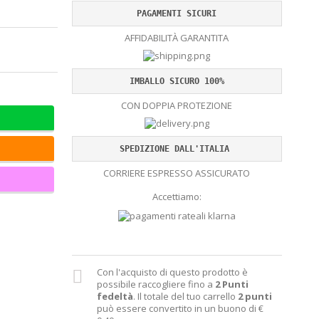
PAGAMENTI SICURI
AFFIDABILITÀ GARANTITA
IMBALLO SICURO 100%
CON DOPPIA PROTEZIONE
SPEDIZIONE DALL'ITALIA 
CORRIERE ESPRESSO ASSICURATO
Accettiamo:
Con l'acquisto di questo prodotto è
possibile raccogliere fino a
2
Punti
fedeltà
. Il totale del tuo carrello
2
punti
può essere convertito in un buono di
€