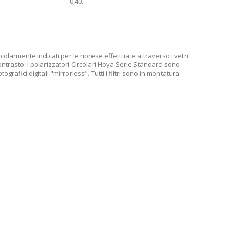
0,40
.
colarmente indicati per le riprese effettuate attraverso i vetri.
ontrasto. I polarizzatori Circolari Hoya Serie Standard sono
rafici digitali "mirrorless". Tutti i filtri sono in montatura