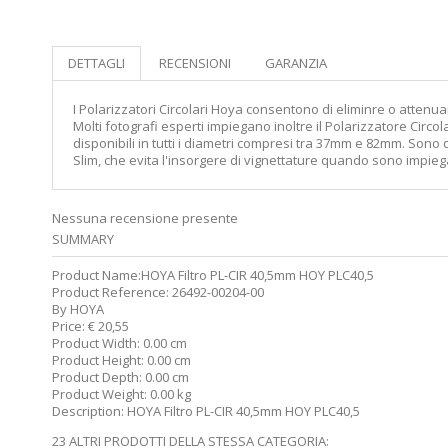
DETTAGLI
RECENSIONI
GARANZIA
I Polarizzatori Circolari Hoya consentono di eliminre o attenuare
Molti fotografi esperti impiegano inoltre il Polarizzatore Circ
disponibili in tutti i diametri compresi tra 37mm e 82mm. Sono qui
Slim, che evita l'insorgere di vignettature quando sono impieg
Nessuna recensione presente
SUMMARY
Product Name:
HOYA Filtro PL-CIR 40,5mm HOY PLC40,5
Product Reference:
26492-00204-00
By
HOYA
Price:
€
20,55
Product Width:
0.00 cm
Product Height:
0.00 cm
Product Depth:
0.00 cm
Product Weight:
0.00 kg
Description:
HOYA Filtro PL-CIR 40,5mm HOY PLC40,5
23 ALTRI PRODOTTI DELLA STESSA CATEGORIA: