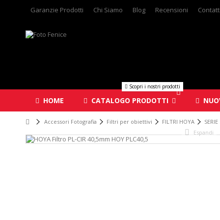
Garanzie Prodotti
Chi Siamo
Blog
Recensioni
Contatt
Scopri i nostri prodotti
HOME
CATALOGO PRODOTTI
NUOV
Accessori Fotografia
Filtri per obiettivi
FILTRI HOYA
SERIE
Espandi