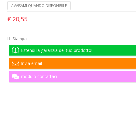
AVVISAMI QUANDO DISPONIBILE
€ 20,55
Stampa
Estendi la garanzia del tuo prodotto!
Invia email
modulo contattaci