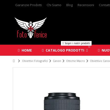
Garanzie Prodotti
Chi Siamo
Blog
Recensioni
Contatt
Scopri i nostri prodotti
HOME
CATALOGO PRODOTTI
NUOV
Obiettivi Fotografici
Canon
Ottiche Macro
Obiettivo Can