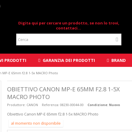
i
Digita qui per cercare un prodotto, se non lo trovi,
contattaci...
I PRODOTTI
GARANZIA DEI PRODOTTI
BRAND
on MP-E 65mm f2.8 1-5x MACRO Photo
OBIETTIVO CANON MP-E 65MM F2.8 1-5X
MACRO PHOTO
Produttore:
CANON
Referenza:
08230-00044-00
Condizione:
Nuovo
Obiettivo Canon MP-E 65mm f2.8 1-5x MACRO Photo
al momento non disponibile