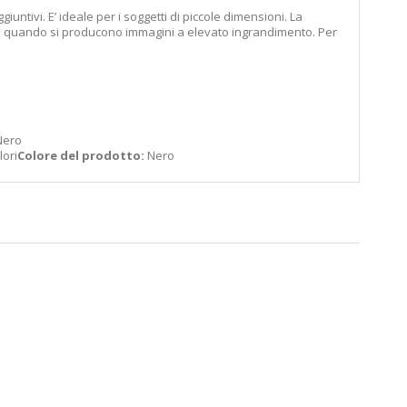
ntivi. E’ ideale per i soggetti di piccole dimensioni. La
ano quando si producono immagini a elevato ingrandimento. Per
Nero
ori
Colore del prodotto:
Nero