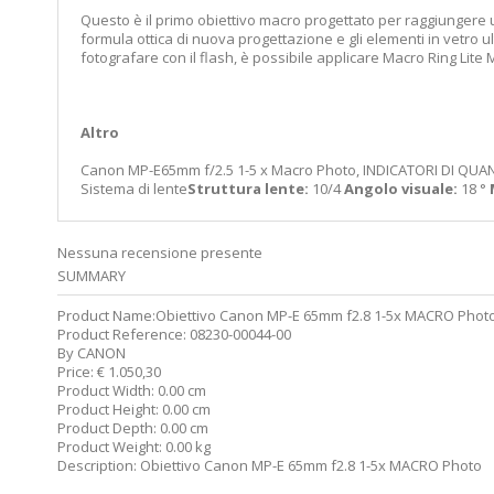
Questo è il primo obiettivo macro progettato per raggiungere un
formula ottica di nuova progettazione e gli elementi in vetro
fotografare con il flash, è possibile applicare Macro Ring Lite ML
Altro
Canon MP-E65mm f/2.5 1-5 x Macro Photo, INDICATORI DI QUANTIT
Sistema di lente
Struttura lente:
10/4
Angolo visuale:
18 °
Nessuna recensione presente
SUMMARY
Product Name:
Obiettivo Canon MP-E 65mm f2.8 1-5x MACRO Phot
Product Reference:
08230-00044-00
By
CANON
Price:
€
1.050,30
Product Width:
0.00 cm
Product Height:
0.00 cm
Product Depth:
0.00 cm
Product Weight:
0.00 kg
Description:
Obiettivo Canon MP-E 65mm f2.8 1-5x MACRO Photo