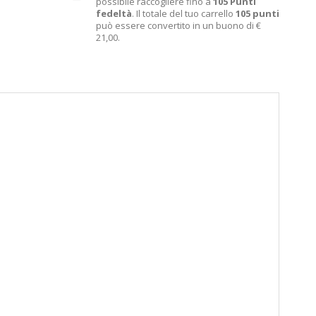
possibile raccogliere fino a
105
Punti
fedeltà
. Il totale del tuo carrello
105
punti
può essere convertito in un buono di
€
21,00
.