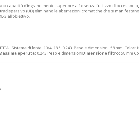
a capacità d’ingrandimento superiore a 1x senza l’utilizzo di accessori aggiu
 ultradispersivo (UD) eliminano le aberrazioni cromatiche che si manifest
-3 all’obiettivo.
A'. Sistema di lente: 10/4, 18 °, 0.243. Peso e dimensioni: 58 mm. Colori: 
Massima aperuta:
0.243 Peso e dimensioni
Dimensione filtro:
58 mm Col
o