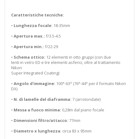
Caratteristiche tecniche:
•
Lunghezza focale:
18-35mm
•
Apertura max.:
f/3.5-4.5
•
Apertura min.:
f/22-29
•
Schema ottico:
12 elementi in otto gruppi (con due
lenti in vetro ED e tre elementi asferici, oltre al trattamento
Nikon
Super Integrated Coating)
•
Angolo d'immagine:
100°-63° (76°-44° per il formato Nikon
DX)
•
N. di lamelle del diaframma:
7 (arrotondate)
•
Messa a fuoco minima:
0,28m dal piano focale
•
Dimensioni filtro/attacco:
77mm
•
Diametro x lunghezza:
circa 83 x 95mm