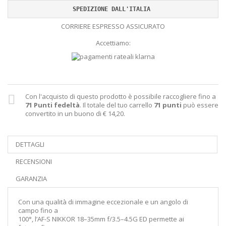
SPEDIZIONE DALL'ITALIA 
CORRIERE ESPRESSO ASSICURATO
Accettiamo:
Con l'acquisto di questo prodotto è possibile raccogliere fino a
71
Punti fedeltà
. Il totale del tuo carrello
71
punti
può essere
convertito in un buono di
€ 14,20
.
DETTAGLI
RECENSIONI
GARANZIA
Con una qualità di immagine eccezionale e un angolo di
campo fino a
100°, l’AF-S NIKKOR 18–35mm f/3.5–4.5G ED permette ai