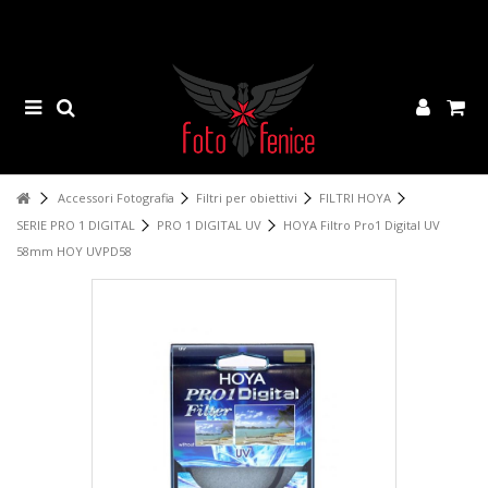
Accessori Fotografia
Filtri per obiettivi
FILTRI HOYA
SERIE PRO 1 DIGITAL
PRO 1 DIGITAL UV
HOYA Filtro Pro1 Digital UV
58mm HOY UVPD58