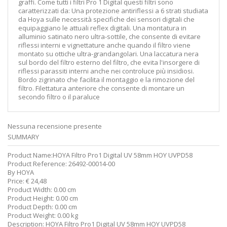
graffi. Come tutti i filtri Pro 1 Digital questi filtri sono
caratterizzati da: Una protezione antiriflessi a 6 strati studiata
da Hoya sulle necessità specifiche dei sensori digitali che
equipaggiano le attuali reflex digitali. Una montatura in
alluminio satinato nero ultra-sottile, che consente di evitare
riflessi interni e vignettature anche quando il filtro viene
montato su ottiche ultra-grandangolari. Una laccatura nera
sul bordo del filtro esterno del filtro, che evita l'insorgere di
riflessi parassiti interni anche nei controluce più insidiosi.
Bordo zigrinato che facilita il montaggio e la rimozione del
filtro. Filettatura anteriore che consente di montare un
secondo filtro o il paraluce
Nessuna recensione presente
SUMMARY
Product Name:
HOYA Filtro Pro1 Digital UV 58mm HOY UVPD58
Product Reference:
26492-00014-00
By
HOYA
Price:
€
24,48
Product Width:
0.00 cm
Product Height:
0.00 cm
Product Depth:
0.00 cm
Product Weight:
0.00 kg
Description:
HOYA Filtro Pro1 Digital UV 58mm HOY UVPD58