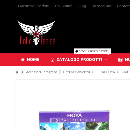
Garanzie Prodotti
Chi Siamo
Blog
Recensioni
Contatt
Scopri i nostri prodotti
HOME
CATALOGO PRODOTTI
NU
Accessori Fotografia
Filtri per obiettivi
FILTRI HOYA
SERIE