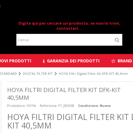
i
Digita qui per cercare un prodotto, se non lo trovi,
contattaci...
OVI PRODOTTI
GARANZIA DEI PRODOTTI
BRAND
 STANDARD
DIGITAL FILTER KIT
HOYA Filtri Digital Filter Kit DFK-KIT 40,5mm
HOYA FILTRI DIGITAL FILTER KIT DFK-KIT
40,5MM
Produttore:
HOYA
Referenza:
FT_003240
Condizione:
Nuovo
HOYA FILTRI DIGITAL FILTER KIT 
KIT 40,5MM