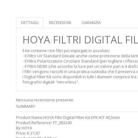
DETTAGLI
RECENSIONI
GARANZIA
HOYA FILTRI DIGITAL FI
Il kit contiene i tre filtri più impiegati in assoluto:
-
Il Filtro UV Standard
(ideale anche come protezione della lente
-
Il Filtro Polarizzatore Circolare Standard
(per togliere i rifles
-
Il Filtro ND8X
(che assorbe la luce per un valore pari a 4 diafr
I filtri vengono raccolti in una pratica custodia che li preserv
I Digital Filter Kit sono disponibili in tutti i diametri compres
fotografici digitali "mirrorless".
Nessuna recensione presente
SUMMARY
Product Name:
HOYA Filtri Digital Filter Kit DFK-KIT 40,5mm
Product Reference:
FT_003240
By
HOYA
Price:
€
27,47