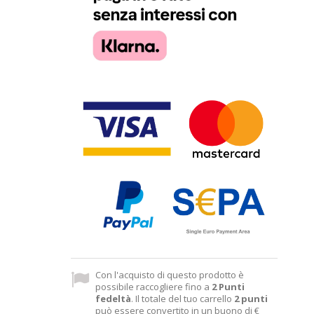
Con l'acquisto di questo prodotto è
possibile raccogliere fino a
2
Punti
fedeltà
. Il totale del tuo carrello
2
punti
può essere convertito in un buono di
€