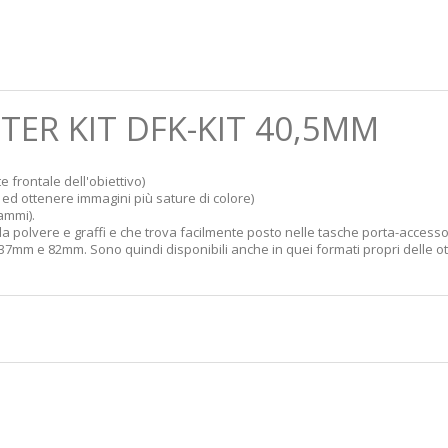
LTER KIT DFK-KIT 40,5MM
 frontale dell'obiettivo)
si ed ottenere immagini più sature di colore)
ammi).
a da polvere e graffi e che trova facilmente posto nelle tasche porta-accessor
i tra 37mm e 82mm. Sono quindi disponibili anche in quei formati propri delle 