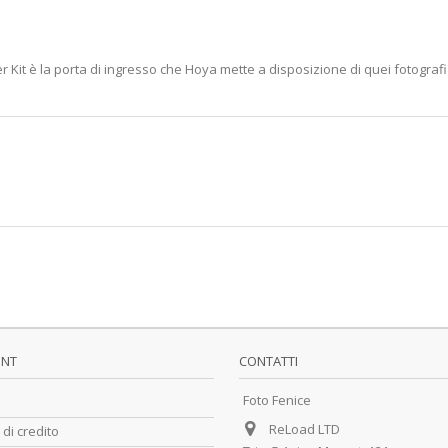
 Filter Kit è la porta di ingresso che Hoya mette a disposizione di quei fotogra
UNT
CONTATTI
Foto Fenice
ReLoad LTD
 di credito