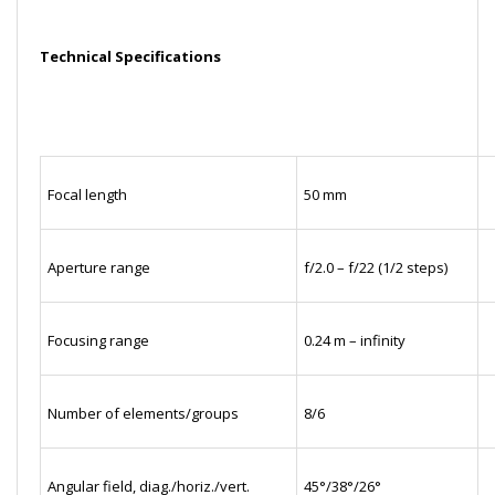
Technical Specifications
Focal length
50 mm
Aperture range
f/2.0 – f/22 (1/2 steps)
Focusing range
0.24 m – infinity
Number of elements/groups
8/6
Angular field, diag./horiz./vert.
45°/38°/26°