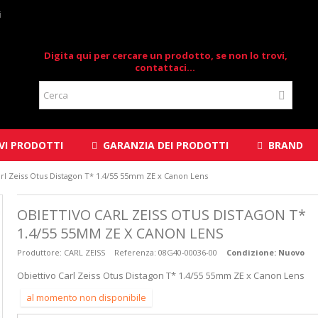
i
Digita qui per cercare un prodotto, se non lo trovi,
contattaci...
I PRODOTTI
GARANZIA DEI PRODOTTI
BRAND
arl Zeiss Otus Distagon T* 1.4/55 55mm ZE x Canon Lens
OBIETTIVO CARL ZEISS OTUS DISTAGON T*
1.4/55 55MM ZE X CANON LENS
Produttore:
CARL ZEISS
Referenza:
08G40-00036-00
Condizione:
Nuovo
Obiettivo Carl Zeiss Otus Distagon T* 1.4/55 55mm ZE x Canon Lens
al momento non disponibile