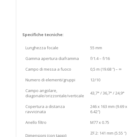
Specifiche tecniche:
Lunghezza focale
55 mm
Gamma apertura diaframma
f/1.4 – f/16
Campo di messa a fuoco
0,5 m (19.68 ″) – ∞
Numero di elementi/gruppi
12/10
Campo angolare,
43,7° / 36,7° / 24,9°
diagonale/orizzontale/verticale
Copertura a distanza
246 x 163 mm (9.69 x
ravvicinata
6.42″)
Anello filtro
M77 x 0.75
ZF.2: 141 mm (5.55 ″)
Dimensioni (con tappi)