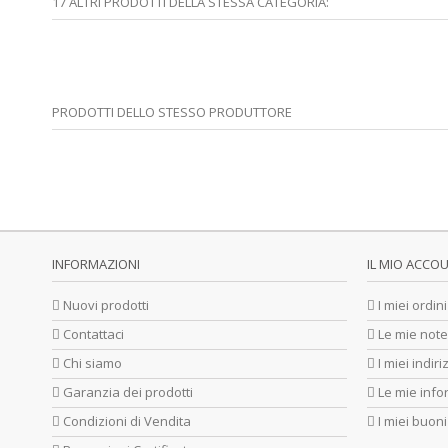
17 ALTRI PRODOTTI DELLA STESSA CATEGORIA:
PRODOTTI DELLO STESSO PRODUTTORE
INFORMAZIONI
IL MIO ACCO
Nuovi prodotti
I miei ordini
Contattaci
Le mie note
Chi siamo
I miei indiri
Garanzia dei prodotti
Le mie info
Condizioni di Vendita
I miei buoni