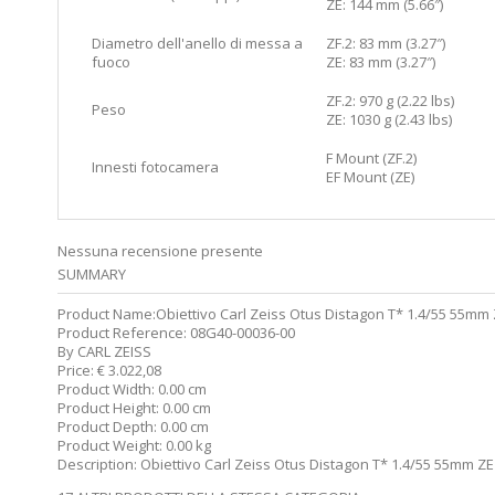
ZE: 144 mm (5.66″)
Diametro dell'anello di messa a
ZF.2: 83 mm (3.27″)
fuoco
ZE: 83 mm (3.27″)
ZF.2: 970 g (2.22 lbs)
Peso
ZE: 1030 g (2.43 lbs)
F Mount (ZF.2)
Innesti fotocamera
EF Mount (ZE)
Nessuna recensione presente
SUMMARY
Product Name:
Obiettivo Carl Zeiss Otus Distagon T* 1.4/55 55mm
Product Reference:
08G40-00036-00
By
CARL ZEISS
Price:
€
3.022,08
Product Width:
0.00 cm
Product Height:
0.00 cm
Product Depth:
0.00 cm
Product Weight:
0.00 kg
Description:
Obiettivo Carl Zeiss Otus Distagon T* 1.4/55 55mm Z