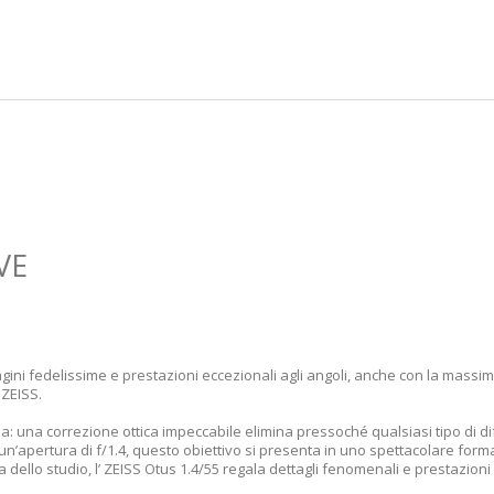
VE
 Immagini fedelissime e prestazioni eccezionali agli angoli, anche con la m
 ZEISS.
: una correzione ottica impeccabile elimina pressoché qualsiasi tipo di dif
 un’apertura di f/1.4, questo obiettivo si presenta in uno spettacolare fo
 dello studio, l’ ZEISS Otus 1.4/55 regala dettagli fenomenali e prestazioni