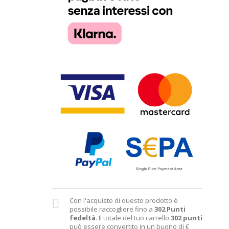
Con l'acquisto di questo prodotto è
possibile raccogliere fino a
302
Punti
fedeltà
. Il totale del tuo carrello
302
punti
può essere convertito in un buono di
€