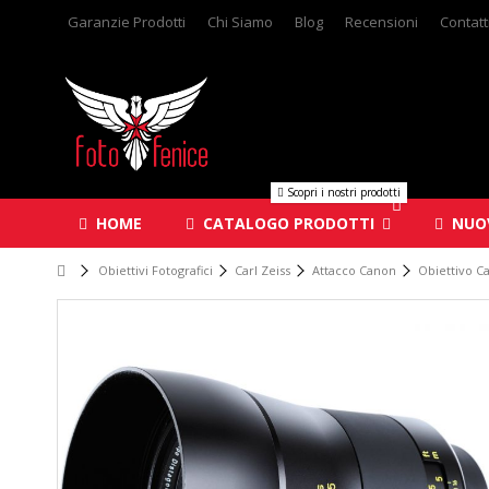
Garanzie Prodotti
Chi Siamo
Blog
Recensioni
Contatt
Scopri i nostri prodotti
HOME
CATALOGO PRODOTTI
NUOV
Obiettivi Fotografici
Carl Zeiss
Attacco Canon
Obiettivo C